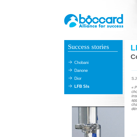
Success stories
L
Co
Chobani
Danone
Dior
S.J
LFB SIs
« P
cho
ins
app
ch
dér