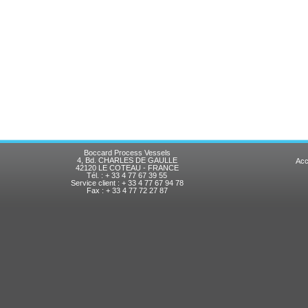
Boccard Process Vessels
4, Bd. CHARLES DE GAULLE
Acc
42120 LE COTEAU - FRANCE
Tél. : + 33 4 77 67 39 55
Service client : + 33 4 77 67 94 78
Fax : + 33 4 77 72 27 87