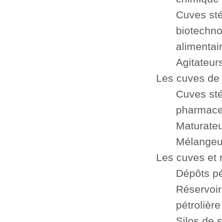
Cuves sté
biotechno
alimentai
Agitateur
Les cuves de
Cuves stér
pharmaceu
Maturateu
Mélangeur
Les cuves et 
Dépôts pét
Réservoirs
pétrolière
Silos de 