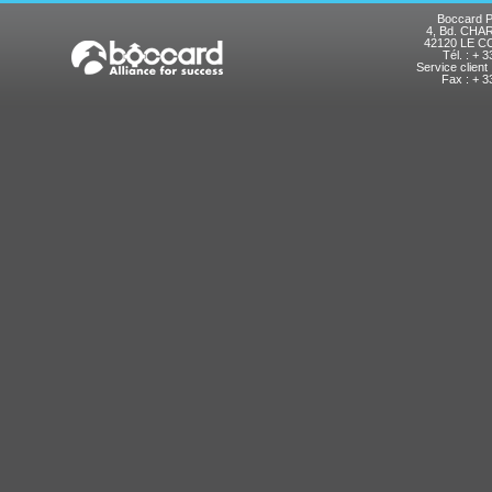
Boccard P
4, Bd. CH
42120 LE 
Tél. : + 
Service client
Fax : + 3