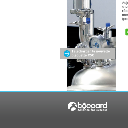
Auj
sav
rés
me
(pr