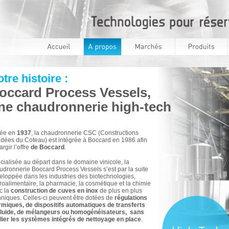
tre histoire :
occard Process Vessels,
ne chaudronnerie high-tech
ée en
1937
, la chaudronnerie CSC (Constructions
dées du Coteau) est intégrée à Boccard en 1986 afin
argir l’offre
de Boccard
.
cialisée au départ dans le domaine vinicole, la
udronnerie Boccard Process Vessels s’est par la suite
eloppée dans les industries des biotechnologies,
roalimentaire, la pharmacie, la cosmétique et la chimie
c la
construction de cuves en inox
de plus en plus
hniques. Celles-ci peuvent être dotées de
régulations
rmiques, de dispositifs automatiques de transferts
fluide, de mélangeurs ou homogénéisateurs, sans
lier les systèmes intégrés de nettoyage en place
.