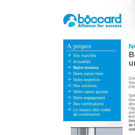
A propos
No
B
Vos marchés
u
Actualités
Notre histoire
Notre savoir-faire
Cré
Notre expertise
Sou
Nos solutions
d’él
Notre valeur ajoutée
Spé
Notre engagement
cha
Nos certifications
dév
l’ag
Le respect des codes
ave
de construction
tec
the
de 
oub