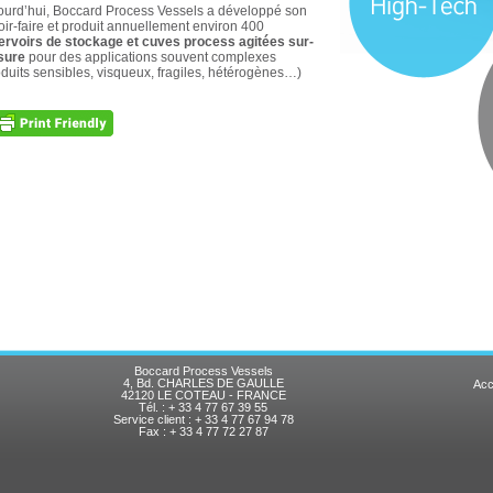
ourd’hui, Boccard Process Vessels a développé son
oir-faire et produit annuellement environ 400
ervoirs de stockage et cuves process agitées sur-
sure
pour des applications souvent complexes
oduits sensibles, visqueux, fragiles, hétérogènes…)
Boccard Process Vessels
4, Bd. CHARLES DE GAULLE
Acc
42120 LE COTEAU - FRANCE
Tél. : + 33 4 77 67 39 55
Service client : + 33 4 77 67 94 78
Fax : + 33 4 77 72 27 87